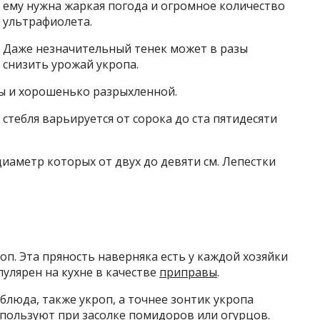
ему нужна жаркая погода и огромное количество
ультрафиолета.
Даже незначительный тенек может в разы
снизить урожай укропа.
ы и хорошенько разрыхленной.
 стебля варьируется от сорока до ста пятидесяти
диаметр которых от двух до девяти см. Лепестки
оп. Эта пряность наверняка есть у каждой хозяйки
пулярен на кухне в качестве
приправы
.
блюда, также укроп, а точнее зонтик укропа
используют при
засолке помидоров
или
огурцов
.