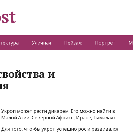
st
тектура
Уличная
Пейзаж
Портрет
М
свойства и
ия
Укроп может расти дикарем. Его можно найти в
Малой Азии, Северной Африке, Иране, Гималаях.
Для того, что-бы укроп успешно рос и развивался