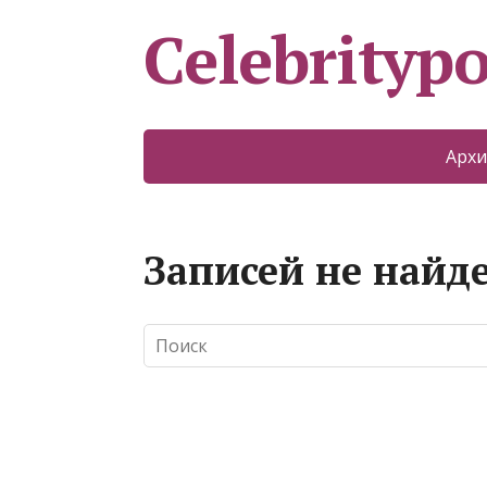
Celebritypo
Архи
Записей не найд