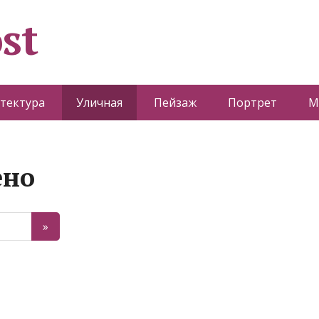
st
тектура
Уличная
Пейзаж
Портрет
М
ено