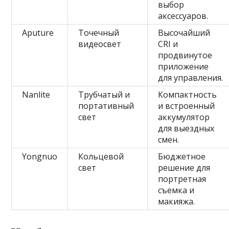
выбор
аксессуаров.
Aputure
Точечный
Высочайший
видеосвет
CRI и
продвинутое
приложение
для управления.
Nanlite
Трубчатый и
Компактность
портативный
и встроенный
свет
аккумулятор
для выездных
смен.
Yongnuo
Кольцевой
Бюджетное
свет
решение для
портретная
съемка и
макияжа.