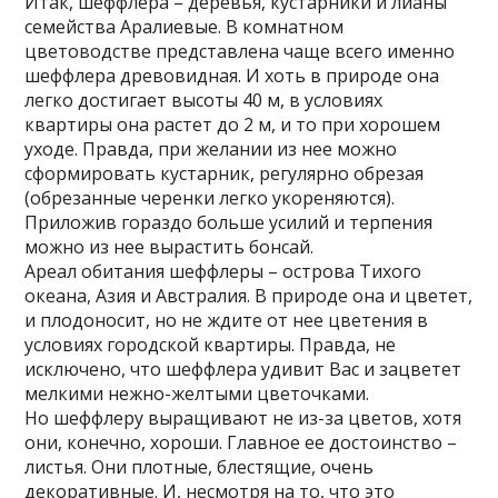
Итак, шеффлера – деревья, кустарники и лианы
семейства Аралиевые. В комнатном
цветоводстве представлена чаще всего именно
шеффлера древовидная. И хоть в природе она
легко достигает высоты 40 м, в условиях
квартиры она растет до 2 м, и то при хорошем
уходе. Правда, при желании из нее можно
сформировать кустарник, регулярно обрезая
(обрезанные черенки легко укореняются).
Приложив гораздо больше усилий и терпения
можно из нее вырастить бонсай.
Ареал обитания шеффлеры – острова Тихого
океана, Азия и Австралия. В природе она и цветет,
и плодоносит, но не ждите от нее цветения в
условиях городской квартиры. Правда, не
исключено, что шеффлера удивит Вас и зацветет
мелкими нежно-желтыми цветочками.
Но шеффлеру выращивают не из-за цветов, хотя
они, конечно, хороши. Главное ее достоинство –
листья. Они плотные, блестящие, очень
декоративные. И, несмотря на то, что это