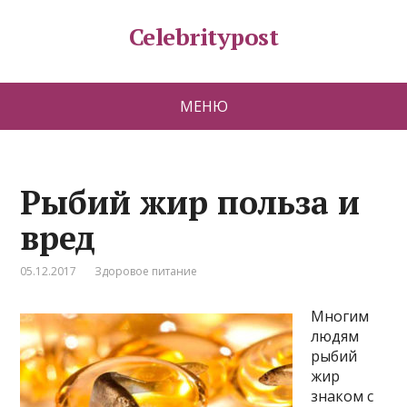
Celebritypost
МЕНЮ
Рыбий жир польза и
вред
05.12.2017
Здоровое питание
Многим
людям
рыбий
жир
знаком с