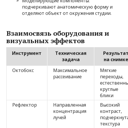
Моделирующие компоненты:
подчеркивают анатомическую форму и
отделяют объект от окружения студии.
Взаимосвязь оборудования и
визуальных эффектов
Инструмент
Техническая
Результа
задача
на снимк
Октобокс
Максимальное
Мягкие
рассеивание
переходы‚
естественн
круглые
блики
Рефлектор
Направленная
Высокий
концентрация
контраст‚
лучей
подчеркнут
текстура