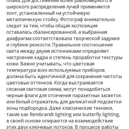
плана. Для достижения более равномерного и
широкого распределения лучей применяется
зонт‚ установленный на устойчивую
металлическую стойку. Фотограф внимательно
следит за тем‚ чтобы общая экспозиция
оставалась сбалансированной‚ а выбранная
диафрагма соответствовала творческой задумке
и глубине резкости. Правильное соотношение
света между двумя источниками определяет
настроение кадра и степень проработки текстуры
кожи. Важно учитывать‚ что цветовая
температура всех используемых приборов
должна быть идентичной для сохранения чистоты
цветовых оттенков. Когда выстраивается
сложная световая схема‚ могут понадобиться
черные флаги для отсечения паразитных засветок
или белый отражатель для деликатной подсветки
зоны подбородка. Даже классические техники‚
такие как Rembrandt lighting или butterfly lighting‚
в своей основе опираются на взаимодействие
этих двух ключевых потоков. В процессе работы