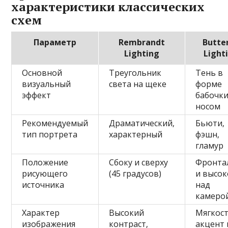
характеристики классических
схем
Параметр
Rembrandt
Butter
Lighting
Light
Основной
Треугольник
Тень в
визуальный
света на щеке
форме
эффект
бабочки
носом
Рекомендуемый
Драматический‚
Бьюти‚
тип портрета
характерный
фэшн‚
гламур
Положение
Сбоку и сверху
Фронта
рисующего
(45 градусов)
и высок
источника
над
камеро
Характер
Высокий
Мягкост
изображения
контраст‚
акцент 