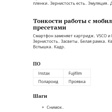
пленки․ Зернистость есть․ Эмуляция․ 
Тонкости работы с моб
пресетами
Смартфон заменяет картридж․ VSCO и 
Зернистость․ Засветы․ Белая рамка․ 
Вспышка․ Кадр․
ПО
Instax
Fujifilm
Полароид
Проявка
Шаги
Снимок․