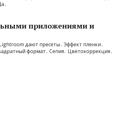
Да․
ильными приложениями и
Lightroom дают пресеты․ Эффект пленки․
Квадратный формат․ Сепия․ Цветокоррекция․