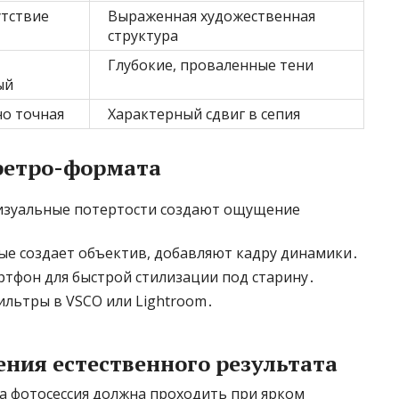
утствие
Выраженная художественная
структура
Глубокие, проваленные тени
ый
о точная
Характерный сдвиг в сепия
ретро-формата
визуальные потертости создают ощущение
ые создает объектив, добавляют кадру динамики․
тфон для быстрой стилизации под старину․
ильтры в VSCO или Lightroom․
ния естественного результата
а фотосессия должна проходить при ярком