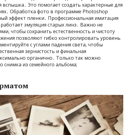
я вспышка․ Это помогает создать характерные для
нях․ Обработка фото в программе Photoshop
ный эффект пленки․ Профессиональная имитация
 работает эмуляция старых линз․ Важно не
ми, чтобы сохранить естественность и чистоту
жения позволяют гибко контролировать уровень
ентируйте с углами падения света, чтобы
ественная зернистость и финальная
ксимально органично․ Только так можно
о снимка из семейного альбома;
орматом