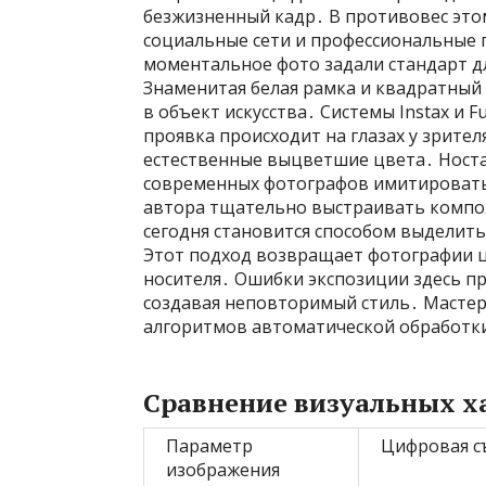
безжизненный кадр․ В противовес это
социальные сети и профессиональные 
моментальное фото задали стандарт д
Знаменитая белая рамка и квадратны
в объект искусства․ Системы Instax и F
проявка происходит на глазах у зрител
естественные выцветшие цвета․ Носта
современных фотографов имитировать
автора тщательно выстраивать композ
сегодня становится способом выделить
Этот подход возвращает фотографии ц
носителя․ Ошибки экспозиции здесь п
создавая неповторимый стиль․ Мастер
алгоритмов автоматической обработк
Сравнение визуальных х
Параметр
Цифровая с
изображения