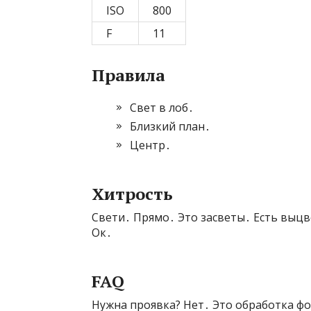
ISO
800
F
11
Правила
Свет в лоб․
Близкий план․
Центр․
Хитрость
Свети․ Прямо․ Это засветы․ Есть выцв
Ок․
FAQ
Нужна проявка? Нет․ Это обработка фо