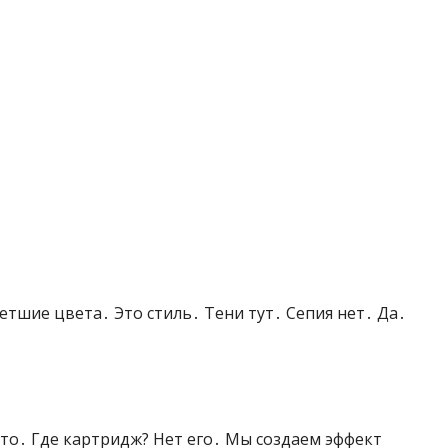
етшие цвета․ Это стиль․ Тени тут․ Сепия нет․ Да․
то․ Где картридж? Нет его․ Мы создаем эффект