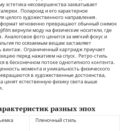
му эстетика несовершенства захватывает
галереи․ Полароид и его характерное
ля целого художественного направления․
й формат мгновенно превращают обычный снимок
ujifilm вернули моду на физические носители, где
я․ Аналоговое фото ценится за мягкий фокус и
льгия по осязаемым вещам заставляет
 винтаж․ Ограниченный картридж приучает
ицию перед нажатием на спуск․ Ретро-стиль
ся в бесконечном потоке однотипного контента․
енность момента и уникальность физического
ревращаются в художественные достоинства,
а ценят естественную физику света выше
и․
арактеристик разных эпох
ъемка
Пленочный стиль