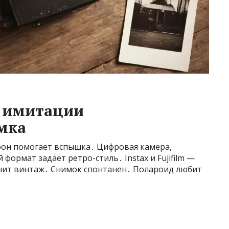
я имитации
мка
фон помогает вспышка․ Цифровая камера,
ормат задает ретро-стиль․ Instax и Fujifilm —
енит винтаж․ Снимок спонтанен․ Полароид любит