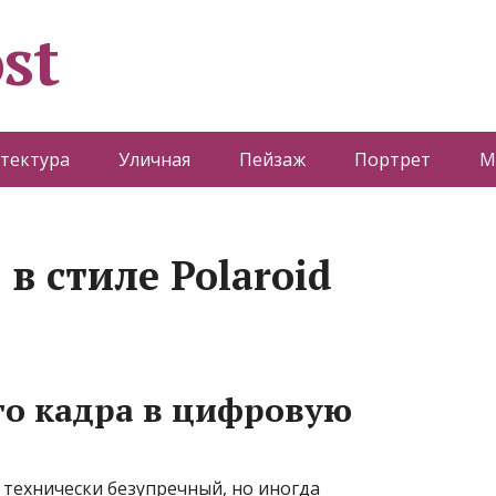
st
тектура
Уличная
Пейзаж
Портрет
М
 в стиле Polaroid
го кадра в цифровую
технически безупречный, но иногда