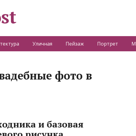
st
тектура
Уличная
Пейзаж
Портрет
М
свадебные фото в
одника и базовая
евого рисунка