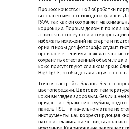
Процесс качественной обработки портр
выполнен импорт исходных файлов. Дл
RAW, так как он сохраняет максималь
коррекции. Первым делом в панели на
ложится в основу всей интерпретации
избежать искажений на старте и подг
ориентиром для фотографа служит гист
провалов в тени или нежелательные св
сохранить естественный объем лица и 
коже присутствуют слишком яркие блик
Highlights, чтобы детализация пор оста
Точная настройка баланса белого опре
цветопередачи. Цветовая температура
кожи выглядел здоровым, без лишней 
придает изображению глубину, подготав
панель HSL. На начальном этапе не ст
инструменты, как корректирующая кист
пятен и сглаживание кожи, выполняютс
исходнике. Кадрирование завершает п