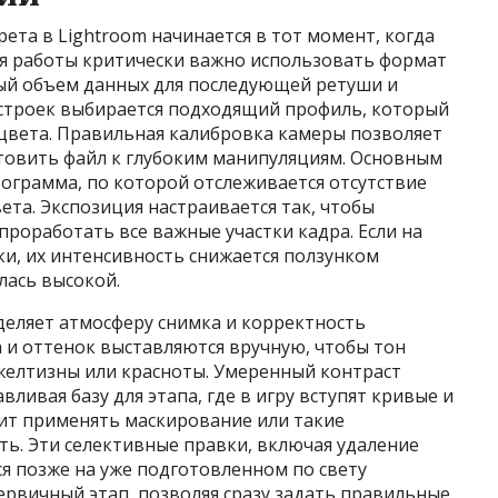
ета в Lightroom начинается в тот момент, когда
я работы критически важно использовать формат
ный объем данных для последующей ретуши и
строек выбирается подходящий профиль, который
 цвета. Правильная калибровка камеры позволяет
отовить файл к глубоким манипуляциям. Основным
ограмма, по которой отслеживается отсутствие
ета. Экспозиция настраивается так, чтобы
проработать все важные участки кадра. Если на
и, их интенсивность снижается ползунком
лась высокой.
деляет атмосферу снимка и корректность
 и оттенок выставляются вручную, чтобы тон
желтизны или красноты. Умеренный контраст
ливая базу для этапа, где в игру вступят кривые и
оит применять маскирование или такие
ь. Эти селективные правки, включая удаление
я позже на уже подготовленном по свету
ервичный этап, позволяя сразу задать правильные