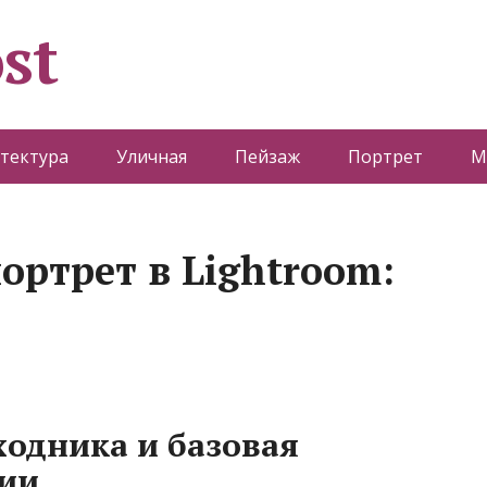
st
тектура
Уличная
Пейзаж
Портрет
М
ортрет в Lightroom:
одника и базовая
ции