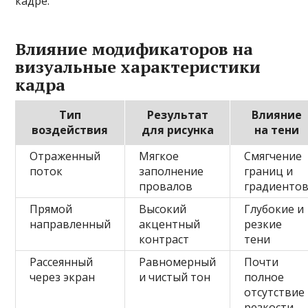
кадре.
Влияние модификаторов на
визуальные характеристики
кадра
Тип
Результат
Влияние
воздействия
для рисунка
на тени
Отраженный
Мягкое
Смягчение
поток
заполнение
границ и
провалов
градиенто
Прямой
Высокий
Глубокие и
направленный
акцентный
резкие
контраст
тени
Рассеянный
Равномерный
Почти
через экран
и чистый тон
полное
отсутствие
резкости