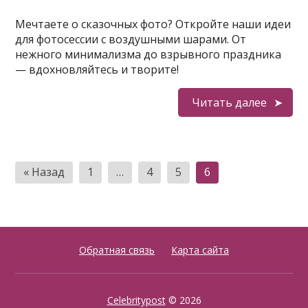
Мечтаете о сказочных фото? Откройте наши идеи
для фотосессии с воздушными шарами. От
нежного минимализма до взрывного праздника
— вдохновляйтесь и творите!
Читать далее
Пагинация
« Назад
1
…
4
5
6
записей
Обратная связь
Карта сайта
Celebritypost
© 2026