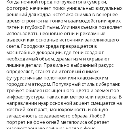
Когда ночной город погружается в сумерки,
фотограф начинает поиск уникальных визуальных
решений для кадра. Эстетика снимка в вечернее
время строится на тонком взаимодействии ярких
пятен и глубокой тьмы. Уличная съемка позволяет
использовать неоновые огни и рекламные
вывески как основные источники заполняющего
света. Городская среда превращается в
масштабные декорации, где тени создают
необходимый объем, драматизм и скрывают
лишние детали. Правильно выбранный ракурс
определяет, станет ли итоговый снимок
футуристичным полотном или классическим
городским этюдом. Популярный стиль киберпанк
требует обилия насыщенного цвета и элементов
инфраструктуры, таких как метро или парковка. В
направлении нуар основной акцент смещается на
жесткий контраст, монохромность и общую
загадочность создаваемого образа. Любой
портрет на фоне огней мегаполиса обретает
художественную глубину, когда в фоне