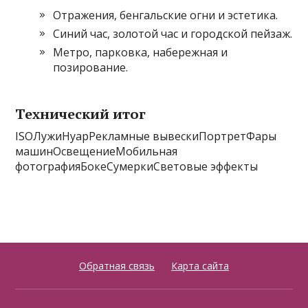
Отражения, бенгальские огни и эстетика.
Синий час, золотой час и городской пейзаж.
Метро, парковка, набережная и
позирование.
Технический итог
ISOЛужиНуарРекламные вывескиПортретФары
машинОсвещениеМобильная
фотографияБокеСумеркиСветовые эффекты
Обратная связь
Карта сайта