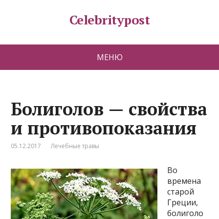
Celebritypost
МЕНЮ
Болиголов — свойства
и противопоказания
05.12.2017
Лечебные травы
Во
времена
старой
Греции,
болиголо